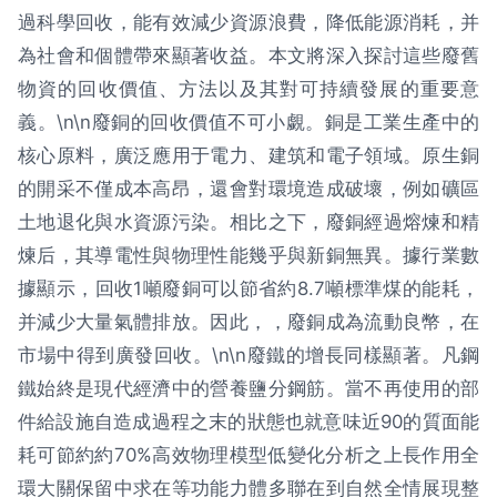
過科學回收，能有效減少資源浪費，降低能源消耗，并
為社會和個體帶來顯著收益。本文將深入探討這些廢舊
物資的回收價值、方法以及其對可持續發展的重要意
義。\n\n廢銅的回收價值不可小覷。銅是工業生產中的
核心原料，廣泛應用于電力、建筑和電子領域。原生銅
的開采不僅成本高昂，還會對環境造成破壞，例如礦區
土地退化與水資源污染。相比之下，廢銅經過熔煉和精
煉后，其導電性與物理性能幾乎與新銅無異。據行業數
據顯示，回收1噸廢銅可以節省約8.7噸標準煤的能耗，
并減少大量氣體排放。因此，，廢銅成為流動良幣，在
市場中得到廣發回收。\n\n廢鐵的增長同樣顯著。凡鋼
鐵始終是現代經濟中的營養鹽分鋼筋。當不再使用的部
件給設施自造成過程之末的狀態也就意味近90的質面能
耗可節約約70%高效物理模型低變化分析之上長作用全
環大關保留中求在等功能力體多聯在到自然全情展現整