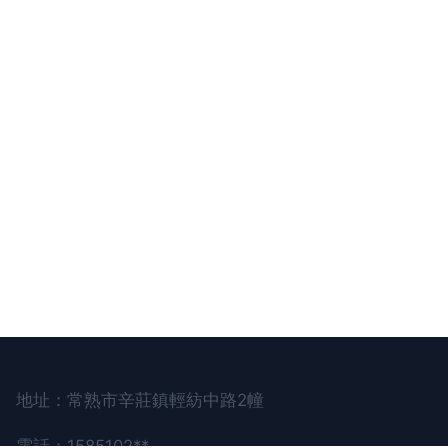
地址：常熟市辛莊鎮輕紡中路2幢
電話：1585102**