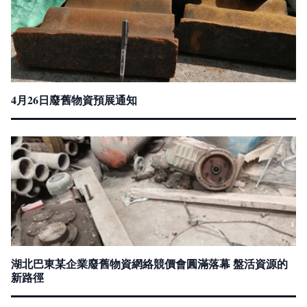
4月26日廢舊物資預展通知
湖北巴東某企業廢舊物資網絡競價會圓滿落幕 盤活資源的
新路徑