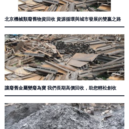
北京機械類廢舊物資回收 資源循環與城市發展的雙贏之路
讓廢舊金屬變廢為寶 我們長期高價回收，助您輕松創收