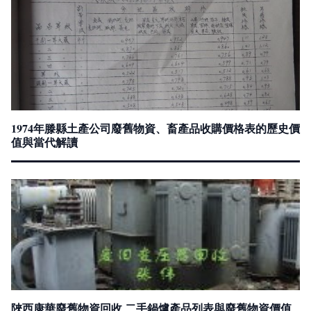
1974年滕縣土產公司廢舊物資、畜產品收購價格表的歷史價
值與當代解讀
陜西康華廢舊物資回收 二手鍋爐產品列表與廢舊物資價值