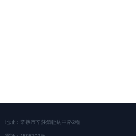
地址：常熟市辛莊鎮輕紡中路2幢