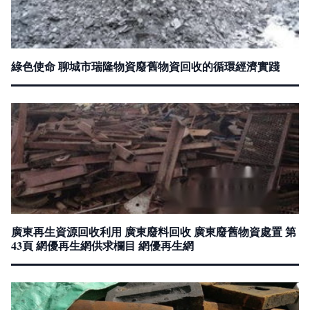
綠色使命 聊城市瑞隆物資廢舊物資回收的循環經濟實踐
廣東再生資源回收利用 廣東廢料回收 廣東廢舊物資處置 第
43頁 網優再生網供求欄目 網優再生網