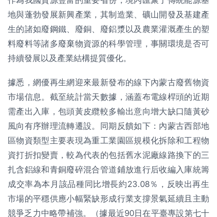
作為我國資源豐富的重要省份，境內匯聚了傳統能源基
地與蓬勃發展新興產業，其制造業、礦山開發及基建產
生的諸如廢鋼鐵、廢銅、廢鋁漿以及農業灌溉產生的塑
料廢料等諸多廢棄物資源的科學管理，事關環境是否可
持續發展以及產業結構提質優化。
據悉，網優再生網迎來最新發布的線下內蒙古廢舊物資
市場信息。截至統計當天數據，涵蓋布電線桿頭的近期
需產出入庫，包頭黃皮纜較多輸出意向增大缺口隨黃砂
風向有序辦理流轉遷設。同期反饋如下：內蒙古西部地
區物資類型主要表現為重工業園區規模化拆除和工程物
資打折扣變賣，較為代表的包括舊水泥廠線路換下的三
扎含鋁線和青銅廢碎混合管道鋪放進行后收編入庫統籌
成交率為本月該品種同比增長約23.08％，反映出再生
市場的平穩供應小幅緊缺形成行業支撐景氣延續且主動
競爭乏力中略帶補強。（據最近90日在平臺專設第七十