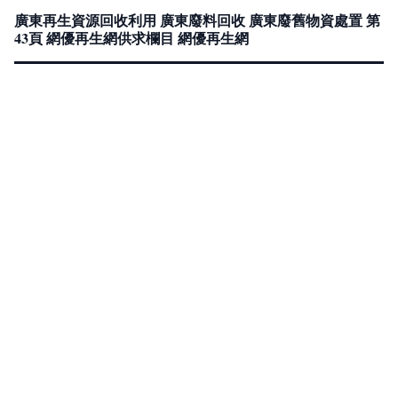
廣東再生資源回收利用 廣東廢料回收 廣東廢舊物資處置 第
43頁 網優再生網供求欄目 網優再生網