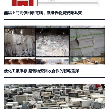
無錫上門高價回收電腦，讓廢舊物資變廢為寶
優化工廠庫存 廢舊物資回收合作的戰略選擇