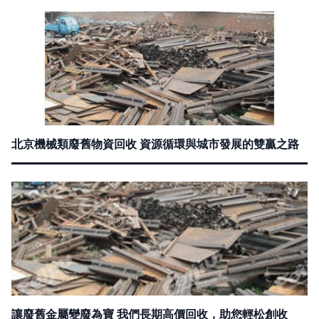
北京機械類廢舊物資回收 資源循環與城市發展的雙贏之路
讓廢舊金屬變廢為寶 我們長期高價回收，助您輕松創收