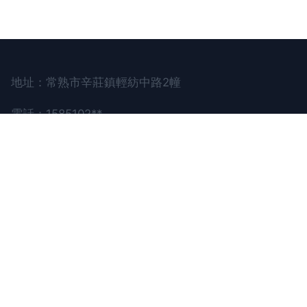
地址：常熟市辛莊鎮輕紡中路2幢
電話：1585102**
Copyright © 2026
www.tomme.cn
廢舊物資
常
熟利源再生資源有限公司
廢舊物資
版權所有
Sitemap
感谢您访问我们的网站，您可能还对以下资源感兴趣：徐州
豢牡保安有限公司