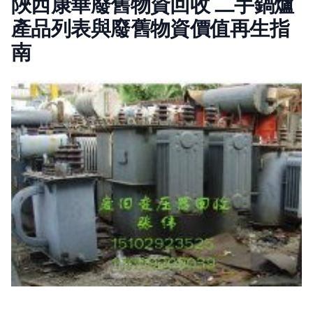
陜西康華廢舊物資回收 二手鍋爐
產品列表與廢舊物資價值再生指
南