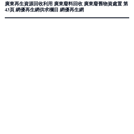
廣東再生資源回收利用 廣東廢料回收 廣東廢舊物資處置 第
43頁 網優再生網供求欄目 網優再生網