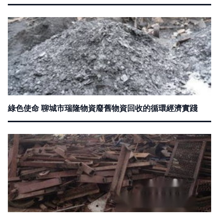
綠色使命 聊城市瑞隆物資廢舊物資回收的循環經濟實踐