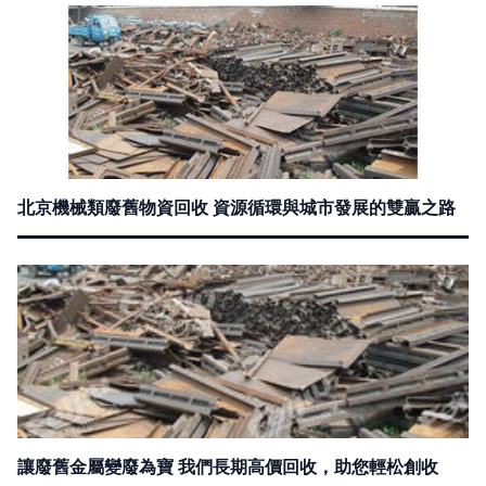
北京機械類廢舊物資回收 資源循環與城市發展的雙贏之路
讓廢舊金屬變廢為寶 我們長期高價回收，助您輕松創收